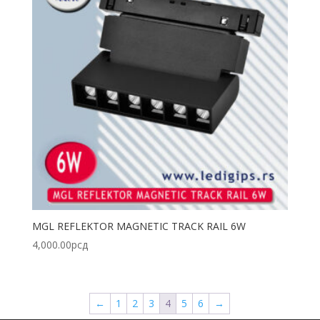
MGL REFLEKTOR MAGNETIC TRACK RAIL 6W
4,000.00
рсд
←
1
2
3
4
5
6
→