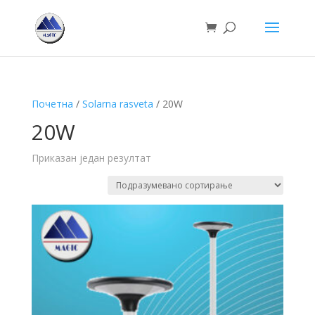
Почетна
/
Solarna rasveta
/ 20W
20W
Приказан један резултат