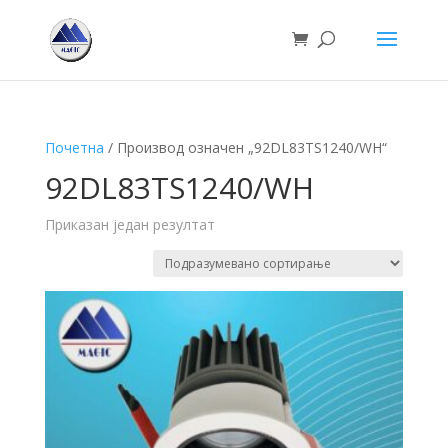
Почетна
/ Производ oзначен „92DL83TS1240/WH“
92DL83TS1240/WH
Приказан један резултат