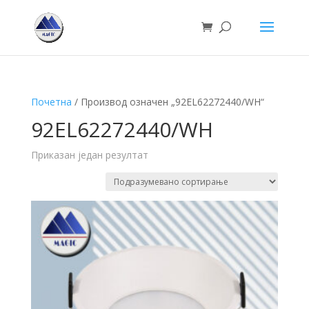
Почетна
/ Производ oзначен „92EL62272440/WH“
92EL62272440/WH
Приказан један резултат