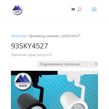
Почетна
/ Производ oзначен „93SKY4527“
93SKY4527
Приказан један резултат