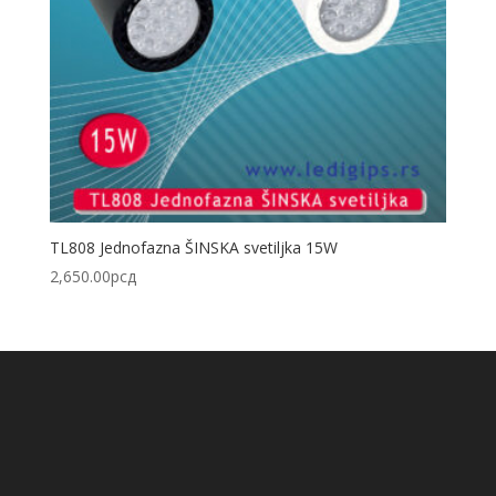
TL808 Jednofazna ŠINSKA svetiljka 15W
2,650.00
рсд