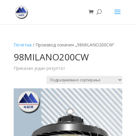
Почетна
/ Производ oзначен „98MILANO200CW“
98MILANO200CW
Приказан један резултат