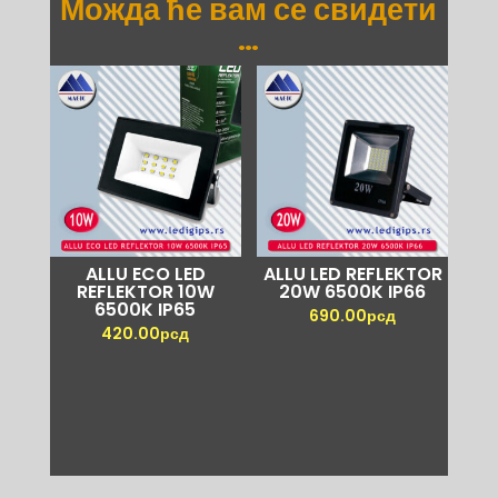
Можда ће вам се свидети
…
ALLU ECO LED
ALLU LED REFLEKTOR
REFLEKTOR 10W
20W 6500K IP66
6500K IP65
690.00
рсд
420.00
рсд