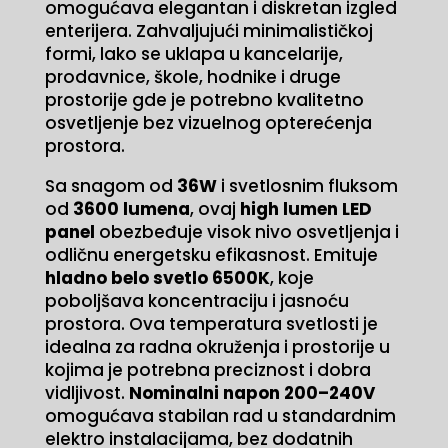
omogućava elegantan i diskretan izgled
enterijera. Zahvaljujući minimalističkoj
formi, lako se uklapa u kancelarije,
prodavnice, škole, hodnike i druge
prostorije gde je potrebno kvalitetno
osvetljenje bez vizuelnog opterećenja
prostora.
Sa snagom od
36W
i svetlosnim fluksom
od
3600 lumena
, ovaj
high lumen LED
panel
obezbeđuje visok nivo osvetljenja i
odličnu energetsku efikasnost. Emituje
hladno belo svetlo 6500K
, koje
poboljšava koncentraciju i jasnoću
prostora. Ova temperatura svetlosti je
idealna za radna okruženja i prostorije u
kojima je potrebna preciznost i dobra
vidljivost.
Nominalni napon 200–240V
omogućava stabilan rad u standardnim
elektro instalacijama, bez dodatnih