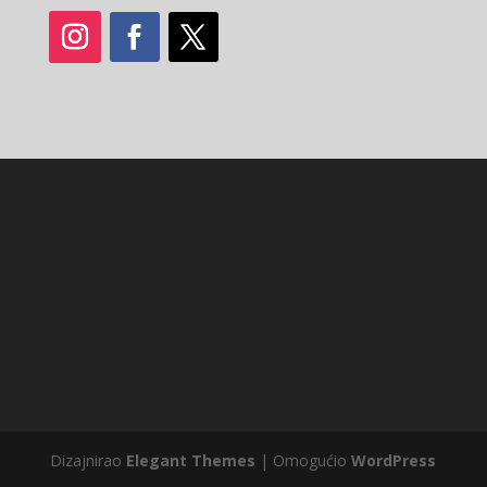
Dizajnirao
Elegant Themes
| Omogućio
WordPress