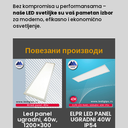
Bez kompromisa u performansama –
naše LED svetiljke su vaš pametan izbor
za moderno, efikasno i ekonomično
osvetljenje.
Повезани производи
Led panel
ELPR LED PANEL
ugradni, 40w,
UGRADNI 40W
1200×300
IP54