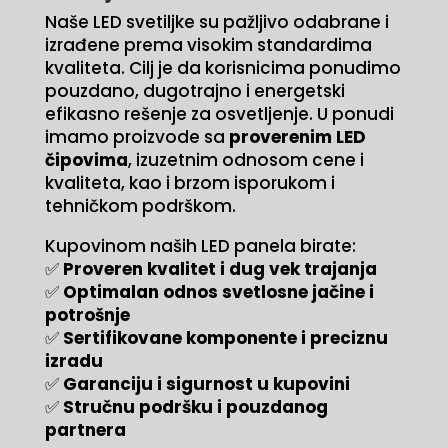
Naše LED svetiljke su pažljivo odabrane i
izrađene prema visokim standardima
kvaliteta. Cilj je da korisnicima ponudimo
pouzdano, dugotrajno i energetski
efikasno rešenje za osvetljenje. U ponudi
imamo proizvode sa
proverenim LED
čipovima
, izuzetnim odnosom cene i
kvaliteta, kao i brzom isporukom i
tehničkom podrškom.
Kupovinom naših LED panela birate:
✅
Proveren kvalitet i dug vek trajanja
✅
Optimalan odnos svetlosne jačine i
potrošnje
✅
Sertifikovane komponente i preciznu
izradu
✅
Garanciju i sigurnost u kupovini
✅
Stručnu podršku i pouzdanog
partnera