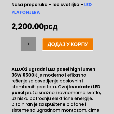
Naša preporuka – led svetiljka –
LED
PLAFONJERA
2,200.00
рсд
ALLU02
ДОДАЈ У КОРПУ
ugradni
LED
PANEL
high
ALLU02 ugradni LED panel high lumen
lumen
36W 6500K
je moderno i efikasno
36W
rešenje za osvetljenje poslovnih i
6500K
stambenih prostora. Ovaj
kvadratni LED
количина
panel
pruža snažno i ravnomerno svetlo,
uz nisku potrošnju električne energije.
Dizajniran je za spuštene plafone i
sisteme sa ugradnom montažom, čime