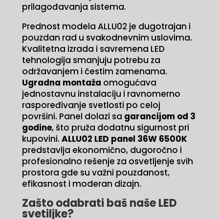
prilagođavanja sistema.
Prednost modela ALLU02 je dugotrajan i
pouzdan rad u svakodnevnim uslovima.
Kvalitetna izrada i savremena LED
tehnologija smanjuju potrebu za
održavanjem i čestim zamenama.
Ugradna montaža
omogućava
jednostavnu instalaciju i ravnomerno
raspoređivanje svetlosti po celoj
površini. Panel dolazi sa
garancijom od 3
godine
, što pruža dodatnu sigurnost pri
kupovini.
ALLU02 LED panel 36W 6500K
predstavlja ekonomično, dugoročno i
profesionalno rešenje za osvetljenje svih
prostora gde su važni pouzdanost,
efikasnost i moderan dizajn.
Zašto odabrati baš naše LED
svetiljke?