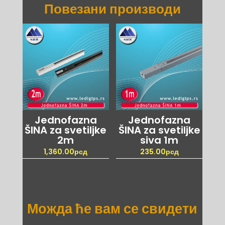
Повезани производи
Jednofazna
Jednofazna
ŠINA za svetiljke
ŠINA za svetiljke
2m
siva 1m
1,360.00
рсд
235.00
рсд
Можда ће вам се свидети
…