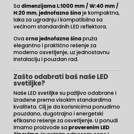
Sa
dimenzijama L:1000 mm / W:40 mm /
H:20 mm
,
jednofazna šina
je kompaktna,
laka za ugradnju i kompatibilna sa
većinom standardnih LED reflektora.
Ova
crna jednofazna šina
pruža
elegantno i praktično rešenje za
moderno osvetljenje, uz jednostavnu
instalaciju i pouzdan rad.
Zašto odabrati baš naše LED
svetiljke?
Naše LED svetiljke su pažljivo odabrane i
izrađene prema visokim standardima
kvaliteta. Cilj je da korisnicima ponudimo
pouzdano, dugotrajno i energetski
efikasno rešenje za osvetljenje. U ponudi
imamo proizvode sa
proverenim LED