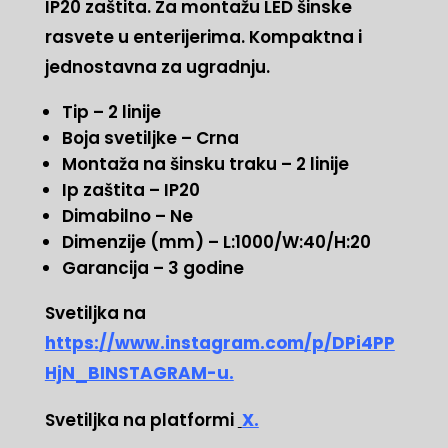
IP20 zaštita. Za montažu LED šinske
rasvete u enterijerima. Kompaktna i
jednostavna za ugradnju.
Tip – 2 linije
Boja svetiljke – Crna
Montaža na šinsku traku – 2 linije
Ip zaštita – IP20
Dimabilno – Ne
Dimenzije (mm) – L:1000/W:40/H:20
Garancija – 3 godine
Svetiljka na
https://www.instagram.com/p/DPi4PP
HjN_BINSTAGRAM-u.
Svetiljka na platformi
X.