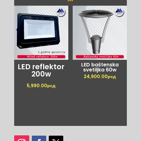
LED baštenska
LED reflektor
svetiljka 60w
200w
24,900.00
рсд
5,990.00
рсд