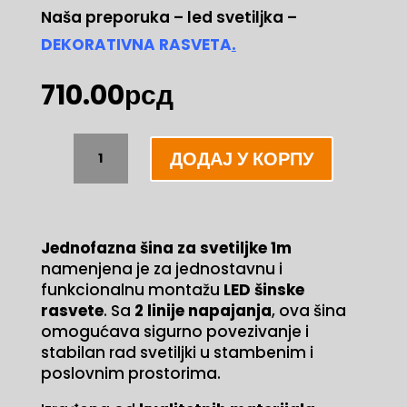
Naša preporuka – led svetiljka –
DEKORATIVNA RASVETA
.
710.00
рсд
Jednofazna
ДОДАЈ У КОРПУ
ŠINA
za
svetiljke
1m
Jednofazna šina za svetiljke 1m
количина
namenjena je za jednostavnu i
funkcionalnu montažu
LED šinske
rasvete
. Sa
2 linije napajanja
, ova šina
omogućava sigurno povezivanje i
stabilan rad svetiljki u stambenim i
poslovnim prostorima.