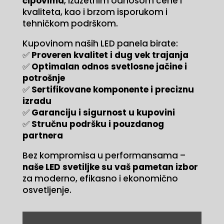
čipovima
, izuzetnim odnosom cene i
kvaliteta, kao i brzom isporukom i
tehničkom podrškom.
Kupovinom naših LED panela birate:
✅
Proveren kvalitet i dug vek trajanja
✅
Optimalan odnos svetlosne jačine i
potrošnje
✅
Sertifikovane komponente i preciznu
izradu
✅
Garanciju i sigurnost u kupovini
✅
Stručnu podršku i pouzdanog
partnera
Bez kompromisa u performansama –
naše LED svetiljke su vaš pametan izbor
za moderno, efikasno i ekonomično
osvetljenje.