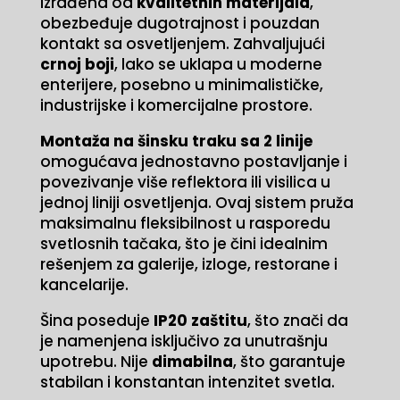
Izrađena od
kvalitetnih materijala
,
obezbeđuje dugotrajnost i pouzdan
kontakt sa osvetljenjem. Zahvaljujući
crnoj boji
, lako se uklapa u moderne
enterijere, posebno u minimalističke,
industrijske i komercijalne prostore.
Montaža na šinsku traku sa 2 linije
omogućava jednostavno postavljanje i
povezivanje više reflektora ili visilica u
jednoj liniji osvetljenja. Ovaj sistem pruža
maksimalnu fleksibilnost u rasporedu
svetlosnih tačaka, što je čini idealnim
rešenjem za galerije, izloge, restorane i
kancelarije.
Šina poseduje
IP20 zaštitu
, što znači da
je namenjena isključivo za unutrašnju
upotrebu. Nije
dimabilna
, što garantuje
stabilan i konstantan intenzitet svetla.