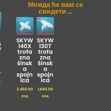
Можда ће вам се
свидети …
SKYW
SKYW
5
140X
130T
V
trofa
trofa
zna
zna
n
šinsk
šinsk
a
a
с
spojn
spojn
ica
ica
2,450.00
1,640.00
рсд
рсд