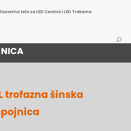
Rasvetna tela sa LED Cevima i LED Trakama
JNICA
 trofazna šinska
spojnica