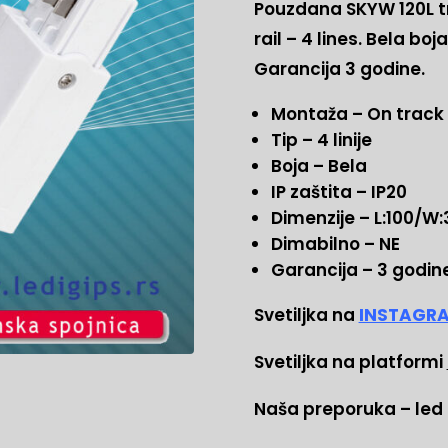
Pouzdana SKYW 120L tr
rail – 4 lines. Bela boj
Garancija 3 godine.
Montaža – On track r
Tip – 4 linije
Boja – Bela
IP zaštita – IP20
Dimenzije – L:100/W:
Dimabilno – NE
Garancija – 3 godin
Svetiljka na
INSTAGRA
Svetiljka na platformi
Naša preporuka – led 