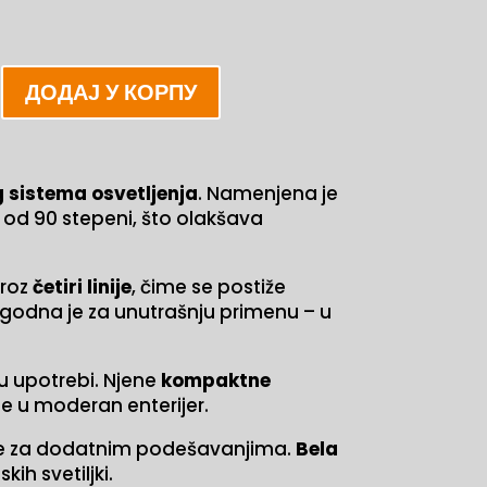
ДОДАЈ У КОРПУ
g sistema osvetljenja
. Namenjena je
od 90 stepeni, što olakšava
kroz
četiri linije
, čime se postiže
ogodna je za unutrašnju primenu – u
 u upotrebi. Njene
kompaktne
e u moderan enterijer.
rebe za dodatnim podešavanjima.
Bela
ih svetiljki.