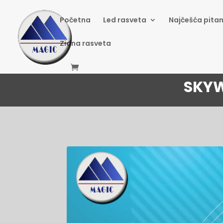
Početna
Led rasveta
Najčešća pitan
Zidna rasveta
SKYW