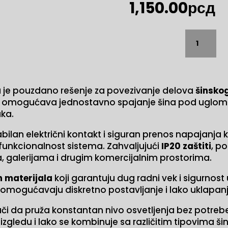
1,150.00
рсд
SKYW
120L
trofazna
šinska
spojnica
a
je pouzdano rešenje za povezivanje delova
šinsko
количина
 i omogućava jednostavno spajanje šina pod uglom 
aka.
ilan električni kontakt i siguran prenos napajanja 
funkcionalnost sistema. Zahvaljujući
IP20 zaštiti
, p
, galerijama i drugim komercijalnim prostorima.
h materijala
koji garantuju dug radni vek i sigurnost
omogućavaju diskretno postavljanje i lako uklapanj
nači da pruža konstantan nivo osvetljenja bez pot
gledu i lako se kombinuje sa različitim tipovima šinsk