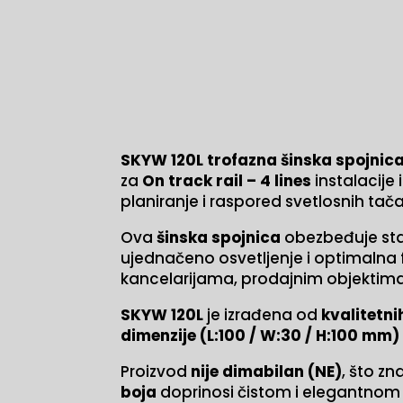
SKYW 120L trofazna šinska spojnic
za
On track rail – 4 lines
instalacije
planiranje i raspored svetlosnih tač
Ova
šinska spojnica
obezbeđuje stab
ujednačeno osvetljenje i optimalna 
kancelarijama, prodajnim objektima
SKYW 120L
je izrađena od
kvalitetni
dimenzije (L:100 / W:30 / H:100 mm)
Proizvod
nije dimabilan (NE)
, što z
boja
doprinosi čistom i elegantnom iz