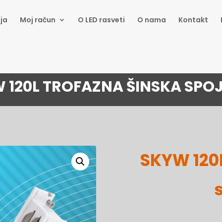
ja
Moj račun
O LED rasveti
O nama
Kontakt
 120L TROFAZNA ŠINSKA SPO
SKYW 120L