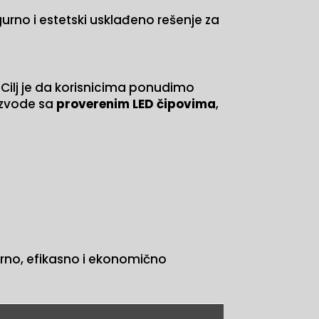
gurno i estetski usklađeno rešenje za
 Cilj je da korisnicima ponudimo
izvode sa
proverenim LED čipovima
,
no, efikasno i ekonomično