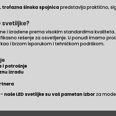
 trofazna šinska spojnica
predstavlja praktično, si
.
 svetiljke?
ane i izrađene prema visokim standardima kvaliteta.
fikasno rešenje za osvetljenje. U ponudi imamo pro
, kao i brzom isporukom i tehničkom podrškom.
nja
 i potrošnje
znu izradu
rtnera
 –
naše LED svetiljke su vaš pametan izbor
za moder