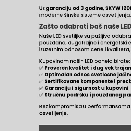
Uz
garanciju od 3 godine
,
SKYW 120L
moderne šinske sisteme osvetljenja
Zašto odabrati baš naše LED
Naše LED svetiljke su pažljivo odabr
pouzdano, dugotrajno i energetski e
izuzetnim odnosom cene i kvaliteta
Kupovinom naših LED panela birate:
✅
Proveren kvalitet i dug vek traja
✅
Optimalan odnos svetlosne jačine
✅
Sertifikovane komponente i preci
✅
Garanciju i sigurnost u kupovini
✅
Stručnu podršku i pouzdanog pa
Bez kompromisa u performansama
osvetljenje.