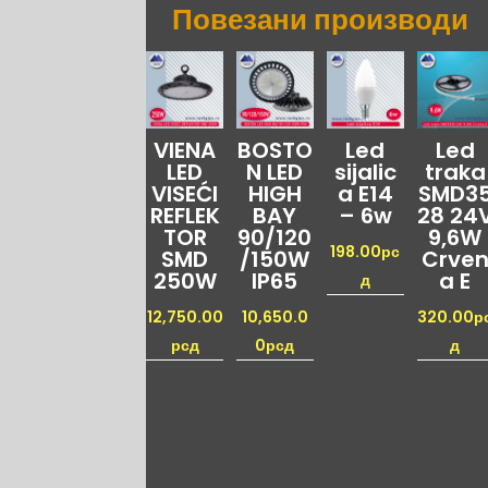
Повезани производи
VIENA
BOSTO
Led
Led
LED
N LED
sijalic
traka
VISEĆI
HIGH
a E14
SMD3
REFLEK
BAY
– 6w
28 24
TOR
90/120
9,6W
198.00
рс
SMD
/150W
Crve
250W
IP65
a E
д
12,750.00
10,650.0
320.00
р
рсд
0
рсд
д