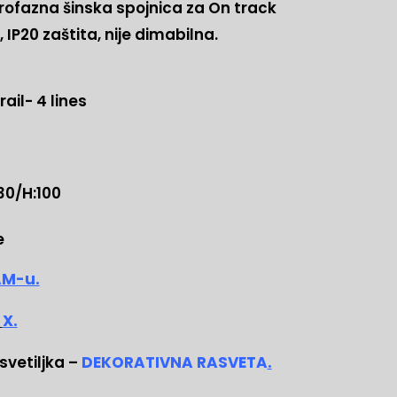
ofazna šinska spojnica za On track
a, IP20 zaštita, nije dimabilna.
ail- 4 lines
30/H:100
e
M-u.
X.
svetiljka –
DEKORATIVNA RASVETA
.