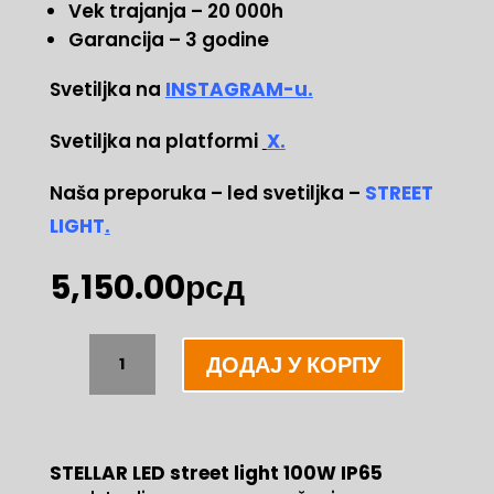
Vek trajanja – 20 000h
Garancija – 3 godine
Svetiljka na
INSTAGRAM-u.
Svetiljka na platformi
X.
Naša preporuka – led svetiljka –
STREET
LIGHT
.
5,150.00
рсд
STELLAR
ДОДАЈ У КОРПУ
LED
street
light
100W
STELLAR LED street light 100W IP65
IP65