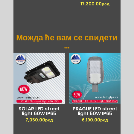
17,300.00
рсд
Можда ће вам се свидети
…
SOLAR LED street
PRAGUE LED street
light 60W IP65
light 50W IP65
7,050.00
рсд
6,190.00
рсд