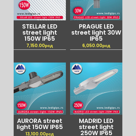
STELLAR LED
PRAGUE LED
street light
street light 30W
150W IP65
IP65
7,150.00
рсд
6,050.00
рсд
AURORA street
MADRID LED
light 150W IP65
street light
250W IP65
13,100.00
рсд