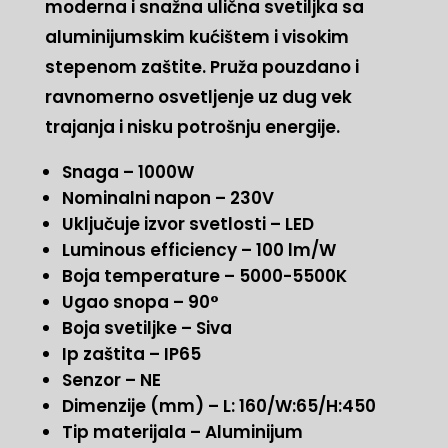
moderna i snažna ulična svetiljka sa
aluminijumskim kućištem i visokim
stepenom zaštite. Pruža pouzdano i
ravnomerno osvetljenje uz dug vek
trajanja i nisku potrošnju energije.
Snaga – 1000W
Nominalni napon – 230V
Uključuje izvor svetlosti – LED
Luminous efficiency – 100 lm/W
Boja temperature – 5000-5500K
Ugao snopa – 90°
Boja svetiljke – Siva
Ip zaštita – IP65
Senzor – NE
Dimenzije (mm) – L: 160/W:65/H:450
Tip materijala – Aluminijum