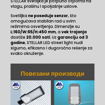
STELLAR svetiljka je potpuno otporna na
vlagu, prašinu i spoljašnje uslove.
Svetiljka
ne poseduje senzor
, što
omogućava stabilan rad u svim
režimima osvetljenja. Dimenzije su
L:160/W:65/H:450 mm
, a
vek trajanja
dostiže
20.000 sati
. Uz
garanciju od 3
godine
, STELLAR LED street light nudi
sigurno, efikasno i dugoročno rešenje za
svako okruženje.
Повезани производи