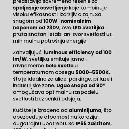
predstavlja savremeno rešenje za
количина
spoljašnje osvetljenje
koje kombinuje
visoku efikasnost i izdržljiv dizajn. Sa
snagom od
100W
i
nominalnim
naponom od 230V
, ova
LED svetiljka
pruža snažan i stabilan izvor svetlosti uz
minimalnu potrošnju energije.
Zahvaljujući
luminous efficiency od 100
lm/W
, svetiljka emituje jasno i
ravnomerno
belo svetlo
u
temperaturnom opsegu
5000–5500K
,
što je idealno za ulice, parkinge, prilaze i
industrijske zone.
Ugao snopa od 90°
omogućava optimalnu raspodelu
svetlosti bez senki i odsjaja.
Kućište je izrađeno od
aluminijuma
, što
obezbeđuje otpornost na koroziju i
dugotrajnu upotrebu. Sa
IP65 zaštitom
,